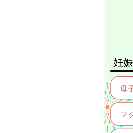
妊娠
母
マ