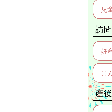
児
訪問
妊
こ
産