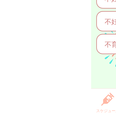
不
不
スケジュー