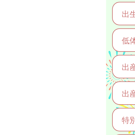
出
低
出
出
特