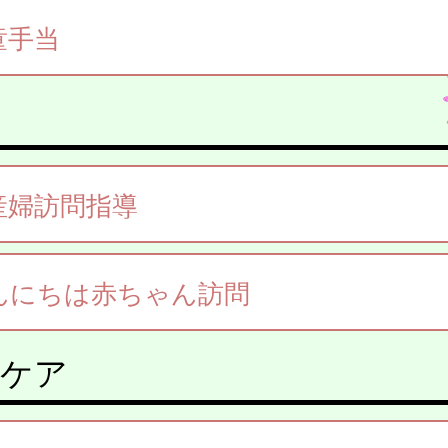
童手当
産婦訪問指導
んにちは赤ちゃん訪問
後ケア