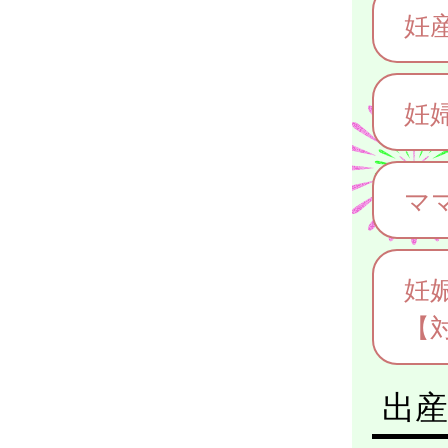
妊
妊
マ
妊
【
出産