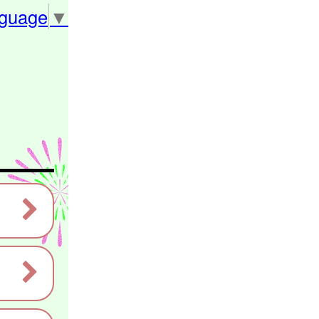
nguage
▼