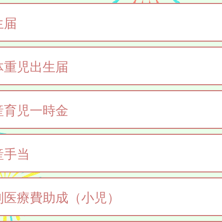
生届
体重児出生届
産育児一時金
産手当
別医療費助成（小児）