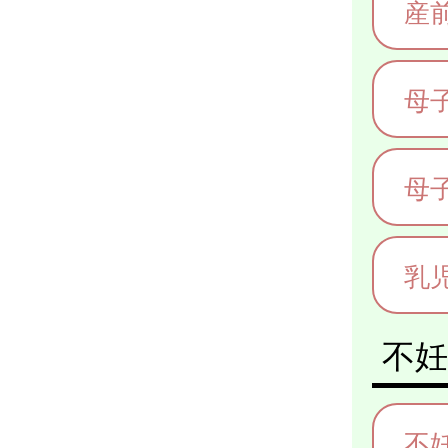
産
母
母
乳
不妊
不