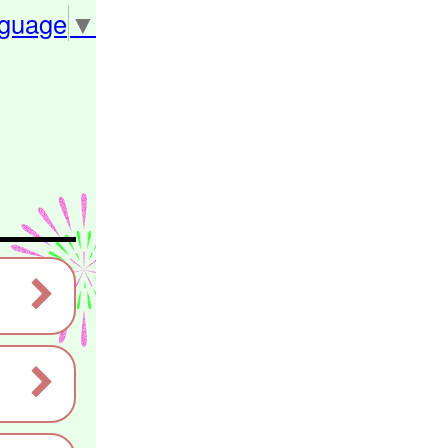
nguage
▼