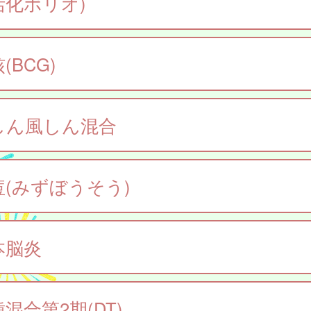
活化ポリオ)
(BCG)
しん風しん混合
痘(みずぼうそう)
本脳炎
混合第2期(DT)