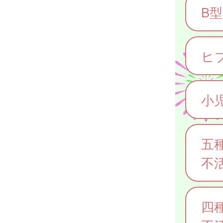
B
ヒ
小
五
不
四