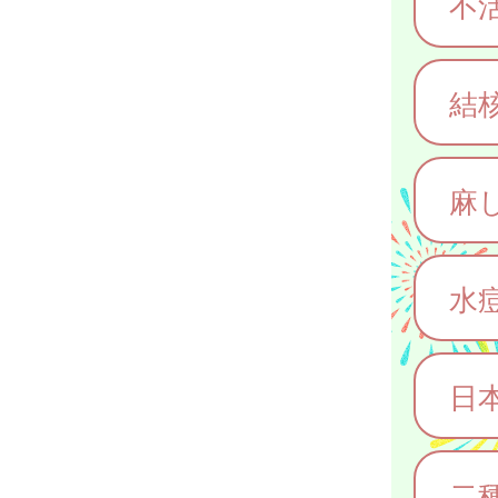
不
結核
麻
水
日
二種