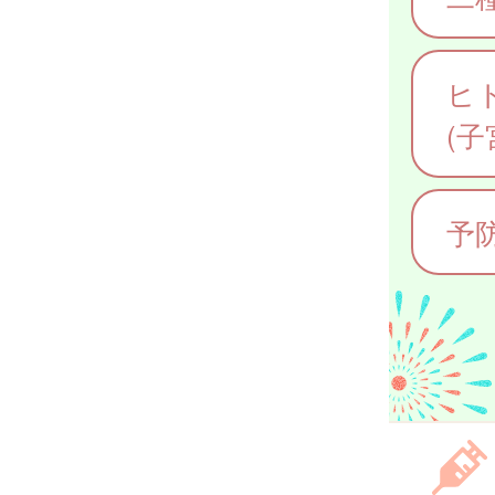
ヒ
(
予