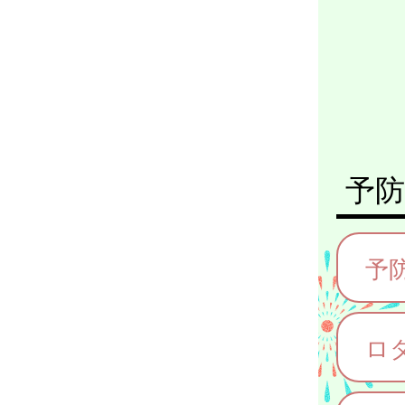
予防
予
ロ