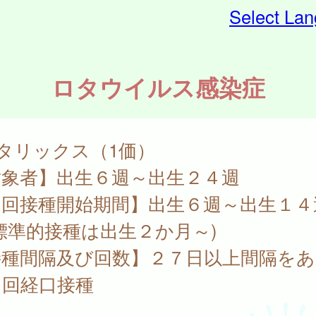
Select La
ロタウイルス感染症
タリックス（1価）
対象者】出生６週～出生２４週
初回接種開始期間】出生６週～出生１４
標準的接種は出生２か月～)
接種間隔及び回数】２７日以上間隔をあ
２回経口接種