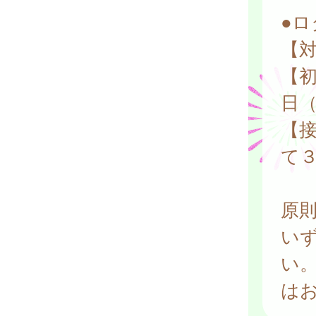
●ロ
【
【
日
【
て
原
い
い
は