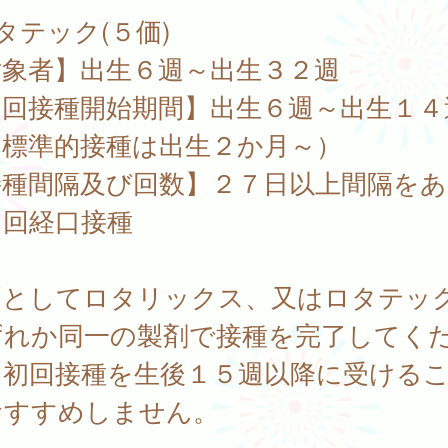
タテック(５価)
対象者】出生６週～出生３２週
初回接種開始期間】出生６週～出生１４
（標準的接種は出生２か月～）
接種間隔及び回数】２７日以上間隔をあ
３回経口接種
則としてロタリックス、又はロタテッ
ずれか同一の製剤で接種を完了してく
。初回接種を生後１５週以降に受ける
おすすめしません。