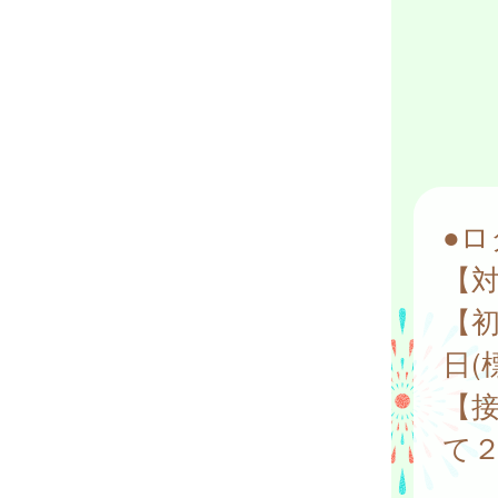
●ロ
【
【
日(
【
て