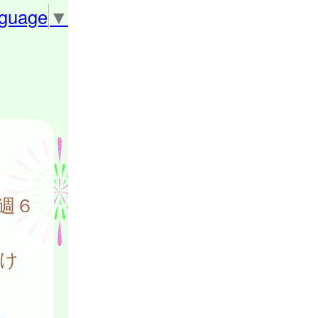
nguage
▼
週６
け