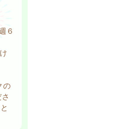
週６
け
クの
ださ
こと