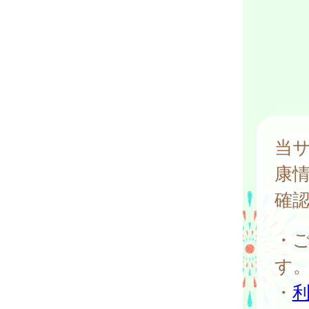
当
康
確
・
す
・