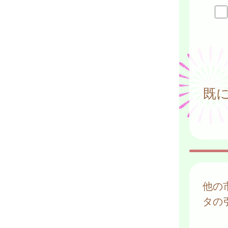
既
他の
タの