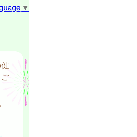
nguage
▼
の健
をご
で