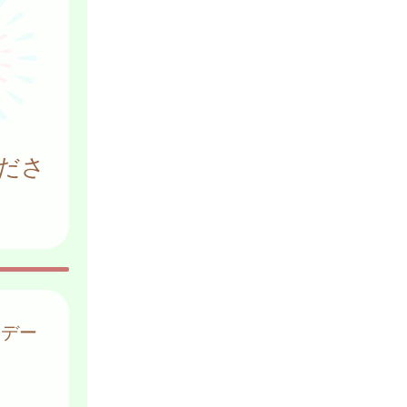
ださ
はデー