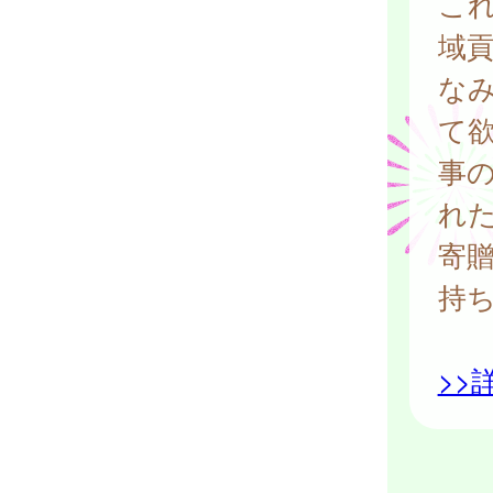
こ
域
な
て
事
れ
寄
持
>>