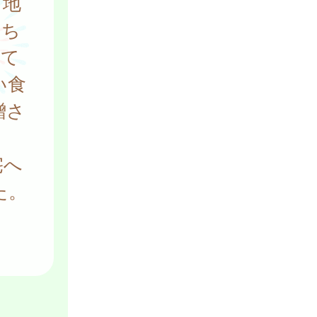
、地
にち
立て
い食
贈さ
宅へ
た。