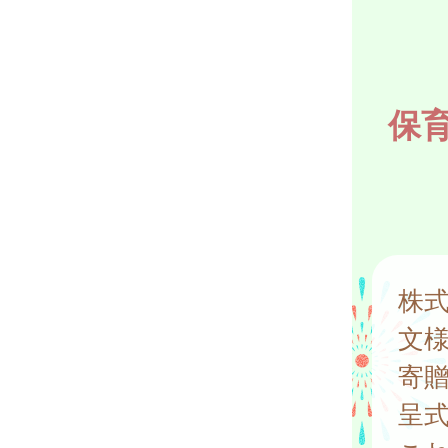
保
株
文
寄
呈