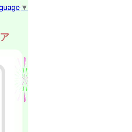
nguage
▼
ケア