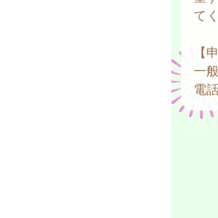
て
【
一
電