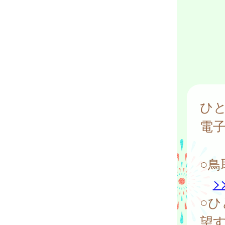
ひ
電
○
>
○
望