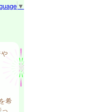
nguage
▼
ジや
を希
行っ