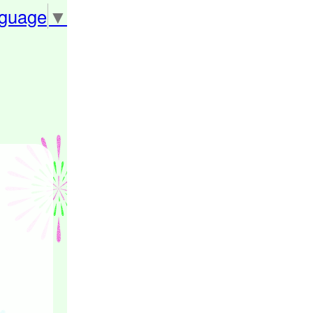
nguage
▼