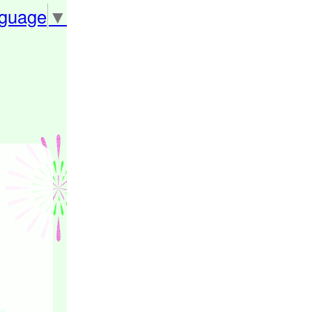
nguage
▼