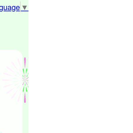
nguage
▼