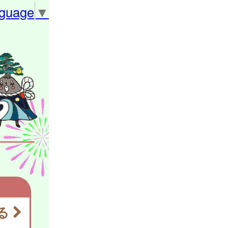
nguage
▼
る