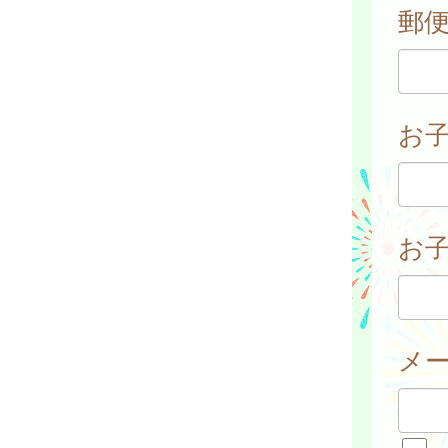
郵
お
お子
メ