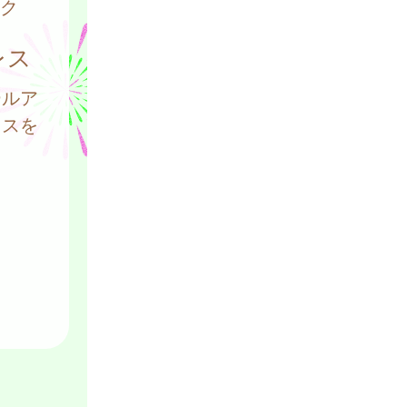
ク
レス
ールア
レスを