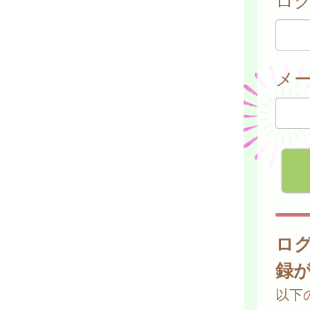
メ
ロ
録
以下