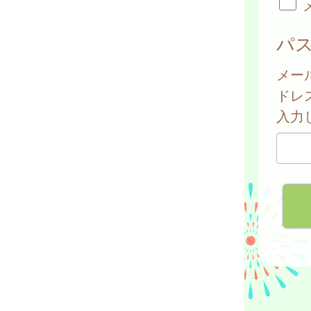
パ
メー
ドレ
入力