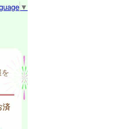
nguage
▼
報を
お済