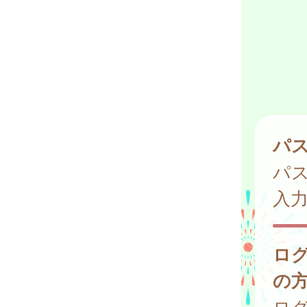
パ
パ
入
ロ
の
ログ