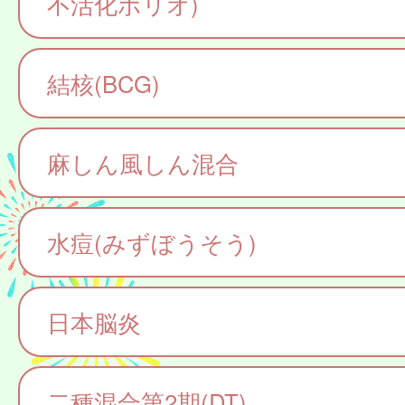
不活化ポリオ)
結核(BCG)
麻しん風しん混合
水痘(みずぼうそう)
日本脳炎
二種混合第2期(DT)